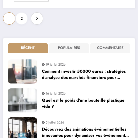
Pagination
1
2
des
publications
RÉCENT
POPULAIRES
COMMENTAIRE
19 juillet 2026
Comment investir 50000 euros : stratégies
d’analyse des marchés financiers pour
maximiser votre capital
16 juillet 2026
Quel est le poids d’une bouteille plastique
vide ?
5 juillet 2026
Découvrez des animations événementielles
innovantes pour dynamiser vos événements