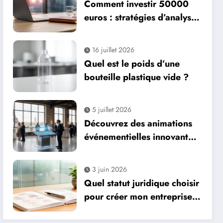
Comment investir 50000
euros : stratégies d’analyse
des marchés financiers pour
maximiser votre capital
16 juillet 2026
Quel est le poids d’une
bouteille plastique vide ?
5 juillet 2026
Découvrez des animations
événementielles innovantes
pour dynamiser vos
événements d’entreprise à
3 juin 2026
Paris
Quel statut juridique choisir
pour créer mon entreprise ?
(SAS, SARL, SASU, EURL,