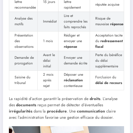
lettre
15 jours
lettre
réputée acquise
recommandée
rapidement
Lire et
Analyse des
Risque de
Immédiat
comprendre les
motifs
mauvaise
réponse
faits reprochés
Présentation
Rédiger et
Acceptation tacite
des
1 mois
envoyer une
du
redressement
observations
réponse
fiscal
Avant le
Perte du bénéfice
Demande de
Envoyer une
délai
du délai
prorogation
demande écrite
initial
supplémentaire
2 mois
Déposer une
Saisine du
Forclusion du
après
réclamation
tribunal
délai de recours
rejet
contentieuse
La rapidité d’action garantit la préservation de
droits
. L’analyse
des
documents
reçus permet de détecter d’éventuelles
irrégularités
dans la
procédure
. Une
communication
claire
avec l’administration favorise une gestion efficace du dossier.