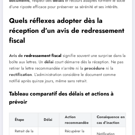
documents
, respect des
délais
et recours adaptés forment le socle
d’une riposte efficace pour préserver sa sérénité et ses intérêts.
Quels réflexes adopter dès la
réception d’un avis de redressement
fiscal
Avis de
redressement fiscal
signifie souvent une surprise dans la
boîte aux lettres. Un
délai
court démarre dès la réception. Ne pas
retirer la lettre recommandée n’arrête ni la
procédure
ni la
rectification
. L’administration considère le document comme
notifié après quinze jours, même sans retrait.
Tableau comparatif des délais et actions à
prévoir
Action
Conséquence en
Étape
Délai
recommandée
cas d’inaction
Retrait de la
Récupérer la
Notification