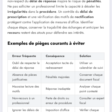
non-respect du
délai de réponse
majore le risque de
pénalités
.
Ne pas solliciter un professionnel limite la capacité à déceler les
irrégularités
dans la
procédure
. Un contrôle du
délai de
prescription
et une vérification des motifs de
rectification
protègent contre l’application de mesures d’office. Identifier
chaque étape, conserver la traçabilité des échanges et anticiper les
recours
restent des atouts pour défendre ses intérêts.
Exemples de pièges courants à éviter
Erreur fréquente
Conséquence
Solution
Oubli de respecter le
Acceptation tacite du
Utiliser un
délai de réponse
redressement
calendrier de suivi
Absence de pièces
Conserver chaque
Pénalités majorées
justificatives
document fiscal
Mauvaise lecture des
Analyser chaque
Réponse inadaptée
motifs
point contesté
Non-recours à un
Perte de droits ou
Consulter un expert
professionnel
erreur de procédure
fiscal
Ignorer les délais de
Imposition d’office
Vérifier chaque