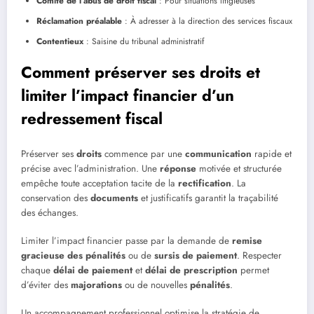
Comité de l’abus de droit fiscal
: Pour situations litigieuses
Réclamation préalable
: À adresser à la direction des services fiscaux
Contentieux
: Saisine du tribunal administratif
Comment préserver ses droits et
limiter l’impact financier d’un
redressement fiscal
Préserver ses
droits
commence par une
communication
rapide et
précise avec l’administration. Une
réponse
motivée et structurée
empêche toute acceptation tacite de la
rectification
. La
conservation des
documents
et justificatifs garantit la traçabilité
des échanges.
Limiter l’impact financier passe par la demande de
remise
gracieuse des pénalités
ou de
sursis de paiement
. Respecter
chaque
délai de paiement
et
délai de prescription
permet
d’éviter des
majorations
ou de nouvelles
pénalités
.
Un accompagnement professionnel optimise la stratégie de