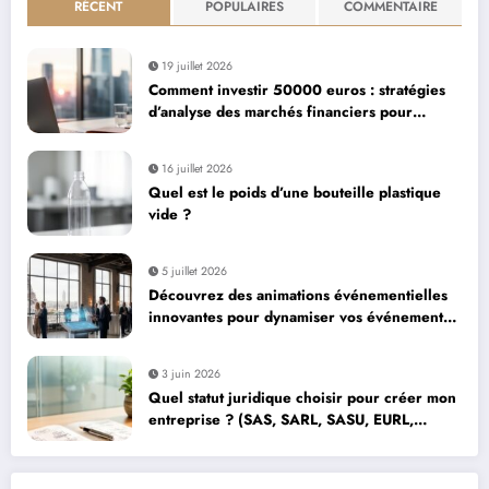
RÉCENT
POPULAIRES
COMMENTAIRE
19 juillet 2026
Comment investir 50000 euros : stratégies
d’analyse des marchés financiers pour
maximiser votre capital
16 juillet 2026
Quel est le poids d’une bouteille plastique
vide ?
5 juillet 2026
Découvrez des animations événementielles
innovantes pour dynamiser vos événements
d’entreprise à Paris
3 juin 2026
Quel statut juridique choisir pour créer mon
entreprise ? (SAS, SARL, SASU, EURL,
micro-entreprise)